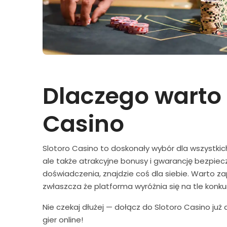
Dlaczego warto
Casino
Slotoro Casino to doskonały wybór dla wszystkich 
ale także atrakcyjne bonusy i gwarancję bezpiec
doświadczenia, znajdzie coś dla siebie. Warto zapi
zwłaszcza że platforma wyróżnia się na tle konkur
Nie czekaj dłużej — dołącz do Slotoro Casino już d
gier online!