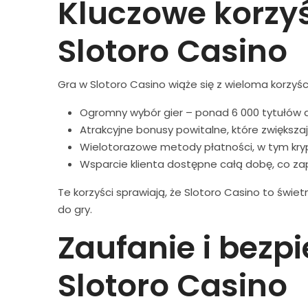
Kluczowe korzyś
Slotoro Casino
Gra w Slotoro Casino wiąże się z wieloma korzyści
Ogromny wybór gier – ponad 6 000 tytułów 
Atrakcyjne bonusy powitalne, które zwiększa
Wielotorazowe metody płatności, w tym kry
Wsparcie klienta dostępne całą dobę, co z
Te korzyści sprawiają, że Slotoro Casino to świe
do gry.
Zaufanie i bezp
Slotoro Casino