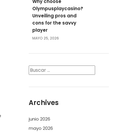
Why choose
Olympusplaycasino?
Unveiling pros and
cons for the savvy
player
MAYO 25, 2026
Archives
e
junio 2026
mayo 2026