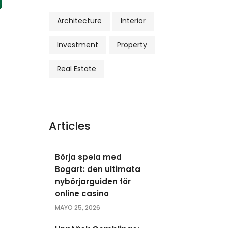
Architecture
Interior
Investment
Property
Real Estate
Articles
Börja spela med
Bogart: den ultimata
nybörjarguiden för
online casino
MAYO 25, 2026