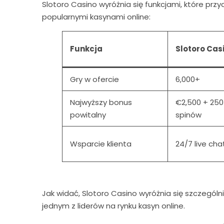
Slotoro Casino wyróżnia się funkcjami, które prz
popularnymi kasynami online:
Funkcja
Slotoro Cas
Gry w ofercie
6,000+
Najwyższy bonus
€2,500 + 25
powitalny
spinów
Wsparcie klienta
24/7 live cha
Jak widać, Slotoro Casino wyróżnia się szczególn
jednym z liderów na rynku kasyn online.