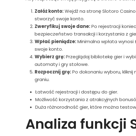
Załóż konto:
Wejdź na stronę Slotoro Casino i
stworzyć swoje konto.
Zweryfikuj swoje dane:
Po rejestracji koni
bezpieczeństwo transakcji i korzystania z gie
Wpłać pieniądze:
Minimalna wpłata wynosi £
swoje konto.
Wybierz grę:
Przeglądaj bibliotekę gier i wyb
automaty i gry stołowe.
Rozpocznij grę:
Po dokonaniu wyboru, kliknij
graniu.
Łatwość rejestracji i dostępu do gier.
Możliwość korzystania z atrakcyjnych bonus
Duża różnorodność gier, które można testo
Analiza funkcji 