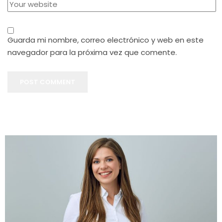
Guarda mi nombre, correo electrónico y web en este
navegador para la próxima vez que comente.
POST COMMENT