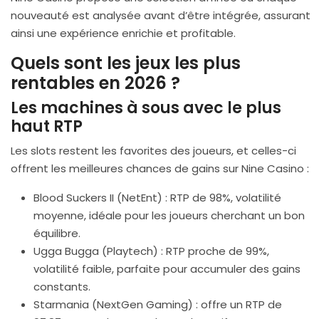
nouveauté est analysée avant d’être intégrée, assurant
ainsi une expérience enrichie et profitable.
Quels sont les jeux les plus
rentables en 2026 ?
Les machines à sous avec le plus
haut RTP
Les slots restent les favorites des joueurs, et celles-ci
offrent les meilleures chances de gains sur Nine Casino :
Blood Suckers II (NetEnt) : RTP de 98%, volatilité
moyenne, idéale pour les joueurs cherchant un bon
équilibre.
Ugga Bugga (Playtech) : RTP proche de 99%,
volatilité faible, parfaite pour accumuler des gains
constants.
Starmania (NextGen Gaming) : offre un RTP de