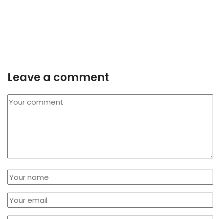
Leave a comment