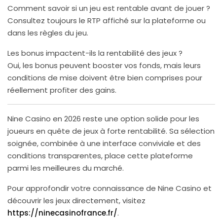
Comment savoir si un jeu est rentable avant de jouer ?
Consultez toujours le RTP affiché sur la plateforme ou
dans les règles du jeu.
Les bonus impactent-ils la rentabilité des jeux ?
Oui, les bonus peuvent booster vos fonds, mais leurs
conditions de mise doivent être bien comprises pour
réellement profiter des gains.
Nine Casino en 2026 reste une option solide pour les
joueurs en quête de jeux à forte rentabilité. Sa sélection
soignée, combinée à une interface conviviale et des
conditions transparentes, place cette plateforme
parmi les meilleures du marché.
Pour approfondir votre connaissance de Nine Casino et
découvrir les jeux directement, visitez
https://ninecasinofrance.fr/
.