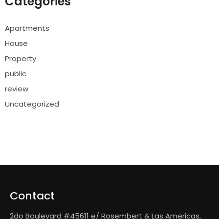
Categories
Apartments
House
Property
public
review
Uncategorized
Contact
2do Boulevard #45611 e/ Rosembert & Las Americas,