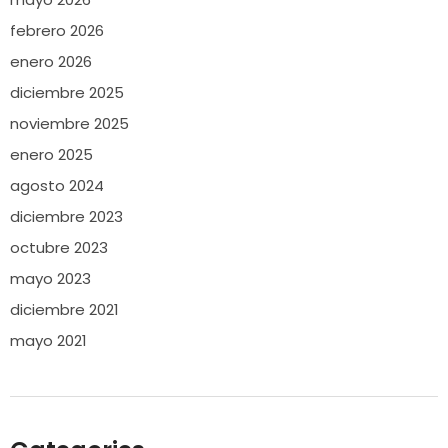
febrero 2026
enero 2026
diciembre 2025
noviembre 2025
enero 2025
agosto 2024
diciembre 2023
octubre 2023
mayo 2023
diciembre 2021
mayo 2021