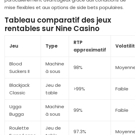
mise flexibles et aux options de side bets populaires.
Tableau comparatif des jeux
rentables sur Nine Casino
RTP
Jeu
Type
Volatili
approximatif
Blood
Machine
98%
Moyenn
Suckers II
à sous
Blackjack
Jeu de
>99%
Faible
Classic
table
Ugga
Machine
99%
Faible
Bugga
à sous
Roulette
Jeu de
97.3%
Moyenn