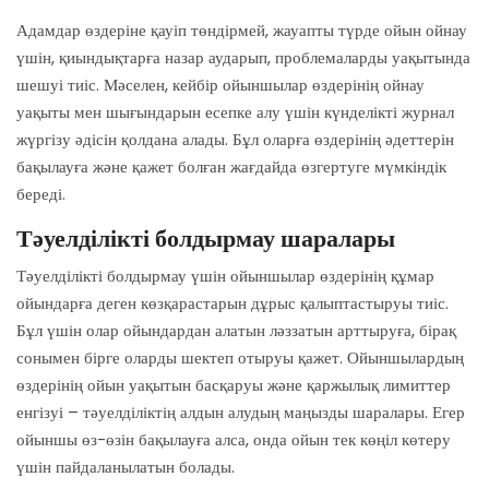
Адамдар өздеріне қауіп төндірмей, жауапты түрде ойын ойнау
үшін, қиындықтарға назар аударып, проблемаларды уақытында
шешуі тиіс. Мәселен, кейбір ойыншылар өздерінің ойнау
уақыты мен шығындарын есепке алу үшін күнделікті журнал
жүргізу әдісін қолдана алады. Бұл оларға өздерінің әдеттерін
бақылауға және қажет болған жағдайда өзгертуге мүмкіндік
береді.
Тәуелділікті болдырмау шаралары
Тәуелділікті болдырмау үшін ойыншылар өздерінің құмар
ойындарға деген көзқарастарын дұрыс қалыптастыруы тиіс.
Бұл үшін олар ойындардан алатын ләззатын арттыруға, бірақ
сонымен бірге оларды шектеп отыруы қажет. Ойыншылардың
өздерінің ойын уақытын басқаруы және қаржылық лимиттер
енгізуі – тәуелділіктің алдын алудың маңызды шаралары. Егер
ойыншы өз-өзін бақылауға алса, онда ойын тек көңіл көтеру
үшін пайдаланылатын болады.