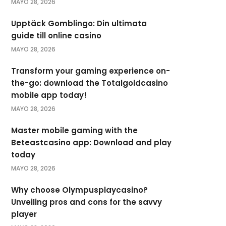
MAYO 28, 2026
Upptäck Gomblingo: Din ultimata
guide till online casino
MAYO 28, 2026
Transform your gaming experience on-
the-go: download the Totalgoldcasino
mobile app today!
MAYO 28, 2026
Master mobile gaming with the
Beteastcasino app: Download and play
today
MAYO 28, 2026
Why choose Olympusplaycasino?
Unveiling pros and cons for the savvy
player